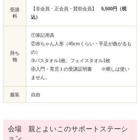
【非会員・正会員・賛助会員】
5,500円（税
受講
料
込）
①筆記用具
②赤ちゃん人形（45cmくらい・手足が曲がるも
の）
持ち
物
③バスタオル1枚、フェイスタオル1枚
④入門・育児１の受講証明書 ※晒しは使い
ません。
服装
自由
会場 親とよいこのサポートステーシ
ョン