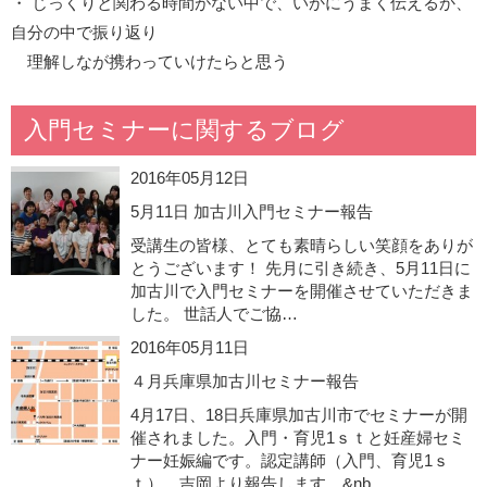
・ じっくりと関わる時間がない中で、いかにうまく伝えるか、
自分の中で振り返り
理解しなが携わっていけたらと思う
入門セミナーに関するブログ
2016年05月12日
5月11日 加古川入門セミナー報告
受講生の皆様、とても素晴らしい笑顔をありが
とうございます！ 先月に引き続き、5月11日に
加古川で入門セミナーを開催させていただきま
した。 世話人でご協…
2016年05月11日
４月兵庫県加古川セミナー報告
4月17日、18日兵庫県加古川市でセミナーが開
催されました。入門・育児1ｓｔと妊産婦セミ
ナー妊娠編です。認定講師（入門、育児1ｓ
ｔ） 吉岡より報告します。&nb…