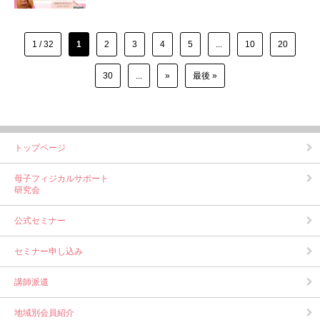
1 / 32
1
2
3
4
5
...
10
20
30
...
»
最後 »
トップページ
母子フィジカルサポート
研究会
公式セミナー
セミナー申し込み
講師派遣
地域別会員紹介