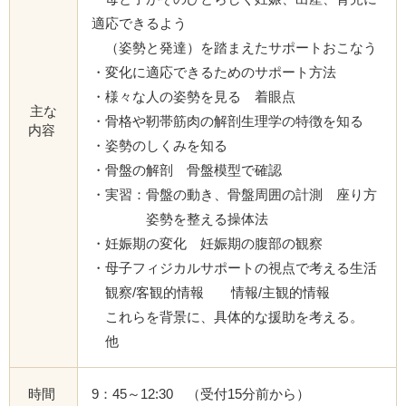
適応できるよう
（姿勢と発達）を踏まえたサポートおこなう
・変化に適応できるためのサポート方法
・様々な人の姿勢を見る 着眼点
主な
・骨格や靭帯筋肉の解剖生理学の特徴を知る
内容
・姿勢のしくみを知る
・骨盤の解剖 骨盤模型で確認
・実習：骨盤の動き、骨盤周囲の計測 座り方
姿勢を整える操体法
・妊娠期の変化 妊娠期の腹部の観察
・母子フィジカルサポートの視点で考える生活
観察/客観的情報 情報/主観的情報
これらを背景に、具体的な援助を考える。
他
時間
9：45～12:30 （受付15分前から）