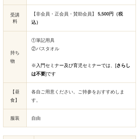
【非会員・正会員・賛助会員】
5,500円（税
受講
料
込）
①筆記用具
②バスタオル
持ち
物
※入門セミナー及び育児セミナーでは、[
さらし
は不要
]です
【昼
各自ご用意ください。ご持参をおすすめしま
食】
す。
服装
自由