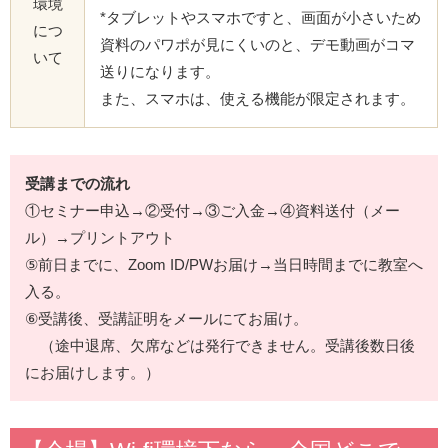
環境
*タブレットやスマホですと、画面が小さいため
につ
資料のパワポが見にくいのと、デモ動画がコマ
いて
送りになります。
また、スマホは、使える機能が限定されます。
受講までの流れ
①セミナー申込→②受付→③ご入金→④資料送付（メー
ル）→プリントアウト
⑤前日までに、Zoom ID/PWお届け→当日時間までに教室へ
入る。
⑥受講後、受講証明をメールにてお届け。
（途中退席、欠席などは発行できません。受講後数日後
にお届けします。）