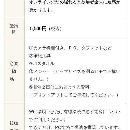
オンラインのため
遅れると参加者全員に迷惑が
掛かります。
受講
5,500円
（税込）
料
①カメラ機能付き、ＰＣ、タブレットなど
②筆記用具
必要
③バスタオル
物
④メジャー（ヒップサイズを測るヒモでも構い
品
ません。）
⑤開催２日前にお届けする資料
（プリントアウトしてご準備してください。）
Wi-fi環境下または有線接続で必ず電源につない
でご利用ください。
視聴
できるだけ、PCでのご視聴を推奨しています。