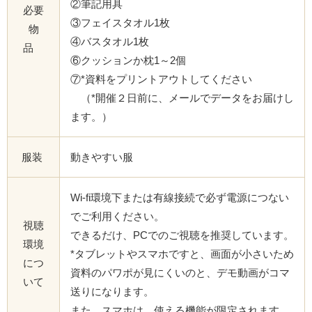
②筆記用具
必要
③フェイスタオル1枚
物
④バスタオル1枚
品
⑥クッションか枕1～2個
⑦*資料をプリントアウトしてください
（*開催２日前に、メールでデータをお届けし
ます。）
服装
動きやすい服
Wi-fi環境下または有線接続で必ず電源につない
でご利用ください。
視聴
できるだけ、PCでのご視聴を推奨しています。
環境
*タブレットやスマホですと、画面が小さいため
につ
資料のパワポが見にくいのと、デモ動画がコマ
いて
送りになります。
また、スマホは、使える機能が限定されます。