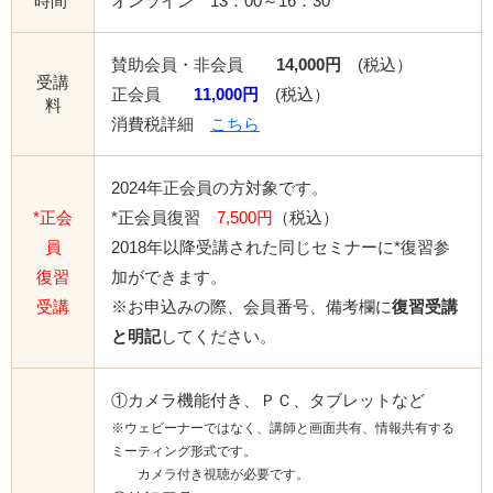
時間
オンライン 13：00～16：30
賛助会員・非会員
14,000円
(税込）
受講
正会員
11,000円
(税込）
料
消費税詳細
こちら
2024年正会員の方対象です。
*正会
*正会員復習
7,500円
（税込）
員
2018年以降受講された同じセミナーに*復習参
復習
加ができます。
受講
※お申込みの際、会員番号、備考欄に
復習受講
と明記
してください。
①カメラ機能付き、ＰＣ、タブレットなど
※ウェビーナーではなく、講師と画面共有、情報共有する
ミーティング形式です。
カメラ付き視聴が必要です。