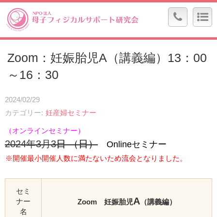
Zoom：妊娠胎児A（講義編）13：00
～16：30
2024/02/29
カテゴリー
妊産婦セミナー
（オンラインセミナー）
2024年3月3
日 （日）
Onlineセミナー
※開催最小開催人数に満たないため流会となりました。
セミ
A
ナー
Zoom 妊娠胎児
（講義編）
名