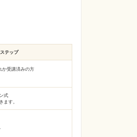
tステップ
れか受講済みの方
ン式
きます。
、