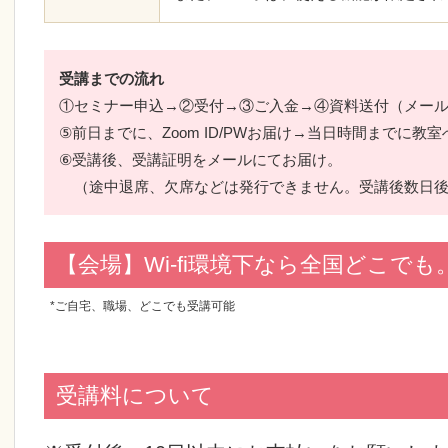
受講までの流れ
①セミナー申込→②受付→③ご入金→④資料送付（メー
⑤前日までに、Zoom ID/PWお届け→当日時間までに教
⑥受講後、受講証明をメールにてお届け。
（途中退席、欠席などは発行できません。受講後数日後
【会場】Wi-fi環境下なら全国どこでも
*ご自宅、職場、どこでも受講可能
受講料について