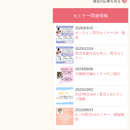
過去の記事を見る
セミナー関連情報
2026/03/15
オンライン育児セミナー1st 報
告
2025/12/24
育児支援方法を学ぶ、育児セミ
ナー
2024/09/06
分娩胎児編セミナーのご紹介
2023/10/02
2024年Zoom：育児１stステッ
プ掲載
2022/06/23
6／16育児1stセミナー：開催報
告