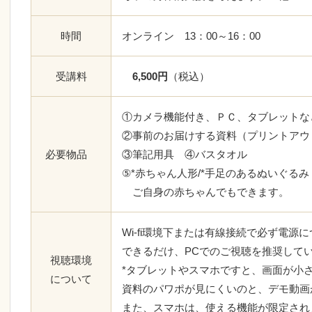
時間
オンライン 13：00～16：00
受講料
6,500円
（税込）
①カメラ機能付き、ＰＣ、タブレットな
②事前のお届けする資料（プリントアウ
必要物品
③筆記用具 ④バスタオル
⑤*赤ちゃん人形/*手足のあるぬいぐるみ
ご自身の赤ちゃんでもできます。
Wi-fi環境下または有線接続で必ず電源
できるだけ、PCでのご視聴を推奨して
視聴環境
*タブレットやスマホですと、画面が小
について
資料のパワポが見にくいのと、デモ動画
また、スマホは、使える機能が限定され