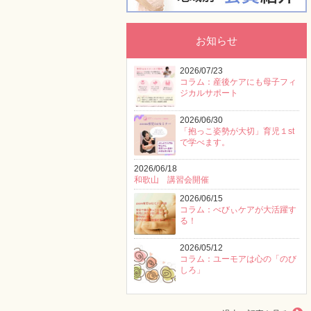
お知らせ
2026/07/23
コラム：産後ケアにも母子フィ
ジカルサポート
2026/06/30
「抱っこ姿勢が大切」育児１st
で学べます。
2026/06/18
和歌山 講習会開催
2026/06/15
コラム：べびぃケアが大活躍す
る！
2026/05/12
コラム：ユーモアは心の「のび
しろ」