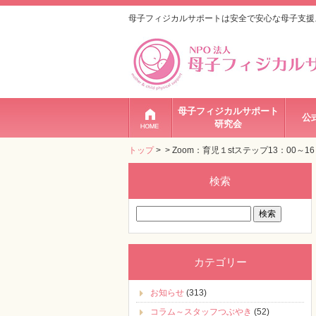
母子フィジカルサポートは安全で安心な母子支援
母子フィジカルサポート
公
研究会
トップ
>
> Zoom：育児１stステップ13：00～16
検索
検
索:
カテゴリー
お知らせ
(313)
コラム～スタッフつぶやき
(52)