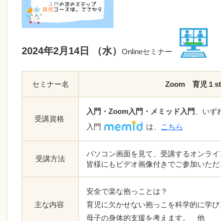
2024
年2月14日 （水）
Onlineセミナー
セミナー名
Zoom 育児１s
入門・Zoom入門・
メミッド入門
、いず
受講資格
入門
は、
こちら
パソコン画面を見て、受講するオンライ
受講方法
皆様にもビデオ画像付きでご参加いただ
安全で楽な抱っことは？
主な内容
育児に欠かせない抱っこを科学的に学び
母子の身体的支援を考えます。 他