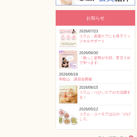
お知らせ
2026/07/23
コラム：産後ケアにも母子フィ
ジカルサポート
2026/06/30
「抱っこ姿勢が大切」育児１st
で学べます。
2026/06/18
和歌山 講習会開催
2026/06/15
コラム：べびぃケアが大活躍す
る！
2026/05/12
コラム：ユーモアは心の「のび
しろ」