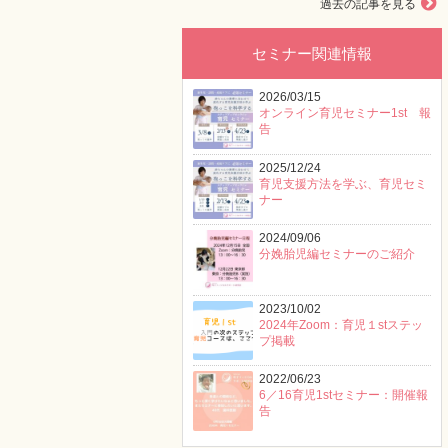
過去の記事を見る
セミナー関連情報
2026/03/15
オンライン育児セミナー1st 報
告
2025/12/24
育児支援方法を学ぶ、育児セミ
ナー
2024/09/06
分娩胎児編セミナーのご紹介
2023/10/02
2024年Zoom：育児１stステッ
プ掲載
2022/06/23
6／16育児1stセミナー：開催報
告