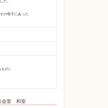
した。
その母子にあった
るもの）
集会室 和室