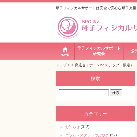
母子フィジカルサポートは安全で安心な母子支援
母子フィジカルサポート
公
研究会
トップ
>
> 育児セミナー２ndステップ（限定）
検索
検
索:
カテゴリー
お知らせ
(313)
コラム～スタッフつぶやき
(52)