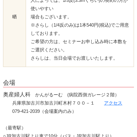
人によっては、1/3反(3.3mぐらい)の長めの方が
使いやすい
晒
場合もございます。
※さらし（1/4反のみ)は1本540円(税込)でご用意
しております。
ご希望の方は、セミナーお申し込み時に本数を
ご選択ください。
さらしは、当日会場でお渡しいたします。
会場
奥産婦人科
かんがるーむ (病院西側ガレージ２階）
兵庫県加古川市加古川町木村７００－１
アクセス
079-421-2039（会場案内のみ）
（最寄駅）
○JR加古川駅より車で10分
（バス・JR加古川駅より）