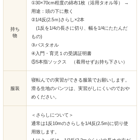
①30×70cm程度の綿布1枚（浴用タオル等） →
用途：頭の下に敷く
②1/4反(2.5ｍ)さらし×2本
(1反を1/4の長さに切り、幅を1/4にたたんだ
持ち
物
もの)
③バスタオル
④入門・育児１の受講証明書
⑤5本指ソックス （着用せずお持ち下さい）
寝転んでの実習ができる服装でお願いします。
服装
滑る生地のパンツは、実習がしにくいのでおや
めください。
＜さらしについて＞
通常は1反10mのさらしを1/4反(2.5m)に切り使
用致します。