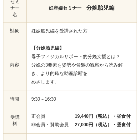
セミ
分娩胎児編
ナー
妊産婦セミナー
名
対象
妊娠胎児編を受講された方
【分娩胎児編】
母子フィジカルサポート的分娩支援とは？
内容
分娩の3要素を姿勢や骨盤の観察から読み解
き、より的確な助産診断を
めざします。
時間
9:30～16:30
正会員
19,440円（税込）・昼食付
受講
料
非会員・賛助会員
27,000円（税込）・昼食付