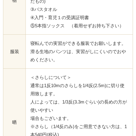
物
だもの)
③バスタオル
④入門・育児１の受講証明書
⑤5本指ソックス （着用せずお持ち下さい）
寝転んでの実習ができる服装でお願いします。
服装
滑る生地のパンツは、実習がしにくいのでおや
めください。
＜さらしについて＞
通常は1反10mのさらしを1/4反(2.5m)に切り使
用致します。
人によっては、1/3反(3.3mぐらい)の長めの方が
使いやすい
場合もございます。
晒
※さらし（1/4反のみ)をご用意できない方は、1
本540円(税込)