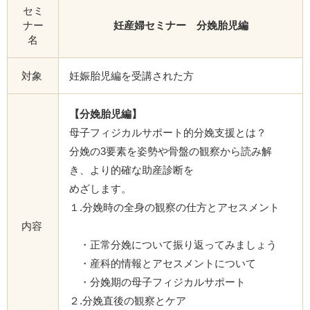
セミ
ナー
妊産婦セミナー 分娩胎児編
名
対象
妊娠胎児編を受講された方
【分娩胎児編】
母子フィジカルサポート的分娩支援とは？
分娩の3要素を姿勢や骨盤の観察から読み解
き、より的確な助産診断を
めざします。
１.分娩時の全身の観察の仕方とアセスメント
内容
・正常分娩について振り返ってみましょう
・産科的情報とアセスメントについて
・分娩期の母子フィジカルサポート
２.分娩直後の観察とケア