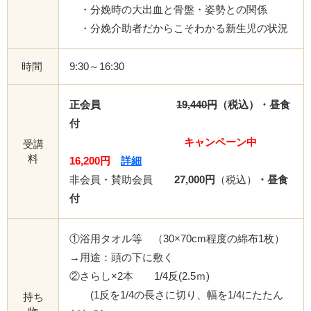
・分娩時の大出血と骨盤・姿勢との関係
・分娩介助者だからこそわかる新生児の状況
時間
9:30～16:30
正会員
19,440円
（税込）・昼食
付
キャンペーン中
受講
料
16,200円
詳細
非会員・賛助会員
27,000円
（税込）
・昼食
付
①浴用タオル等 （30×70cm程度の綿布1枚）
→用途：頭の下に敷く
②さらし×2本 1/4反(2.5ｍ)
(1反を1/4の長さに切り、幅を1/4にたたん
持ち