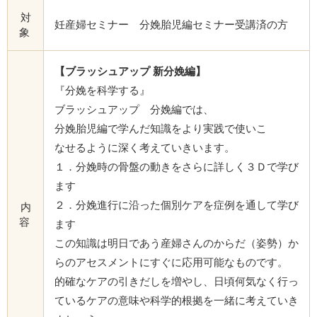
対
妊産婦セミナー 分娩胎児編セミナー受講済の方
象
【ブラッシュアップ 新分娩編】
『分娩を科学する』
ブラッシュアップ 分娩編では、
分娩胎児編で学んだ知識をより実践で使いこ
なせるように深く考えていきいます。
１．分娩時の骨盤の動きをさらに詳しく３Ｄで学び
ます
２．分娩進行に沿った個別ケアを症例を通して学び
内
容
ます
この知識は明日であう産婦さんのからだ（姿勢）か
らのアセスメントにすぐに応用可能なものです。
的確なケアの引きだしを増やし、日頃何気なく行っ
ているケアの意味や科学的根拠を一緒に考えていき