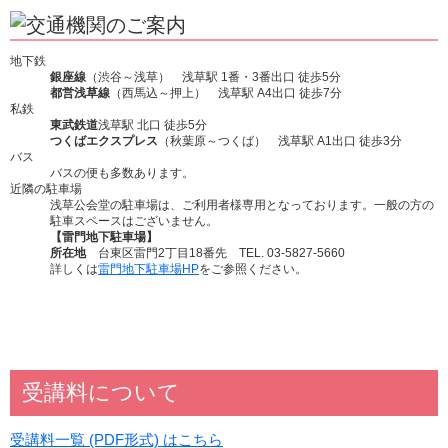
地下鉄
銀座線
（渋谷～浅草） 浅草駅 1番・3番出口 徒歩5分
都営浅草線
（西馬込～押上） 浅草駅 A4出口 徒歩7分
私鉄
東武鉄道
浅草駅 北口 徒歩5分
つくばエクスプレス
（秋葉原～つくば） 浅草駅 A1出口 徒歩3分
バス
バスの便も多数あります。
近隣の駐車場
浅草公会堂の駐車場は、ご利用者様専用となっております。一般の方の
駐車スペースはございません。
【雷門地下駐車場】
所在地
台東区雷門2丁目18番先 TEL. 03-5827-5660
詳しくは
雷門地下駐車場HP
をご参照ください。
受講料について
受講料一覧 (PDF形式) はこちら