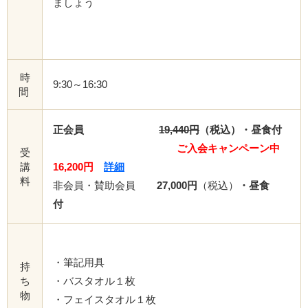
ましょう
時
9:30～16:30
間
正会員
19,440円
（税込）・昼食付
ご入会キャンペーン中
受
講
16,200円
詳細
料
非会員・賛助会員
27,000円
（税込）
・昼食
付
・筆記用具
持
ち
・バスタオル１枚
物
・フェイスタオル１枚