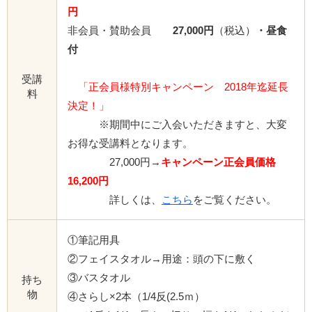
円
非会員・賛助会員
27,000円
（税込）
・昼食
付
受講
「正会員様特別キャンペーン 2018年迄延長
料
決定！」
※期間中にご入会いただきますと、大変
お得な受講料となります。
27,000円→
キャンペーン正会員価格
16,200円
詳しくは、
こちら
をご覧ください。
①筆記用具
②フェイスタオル→用途：頭の下に敷く
③バスタオル
持ち
物
④さらし×2本（1/4反(2.5ｍ）