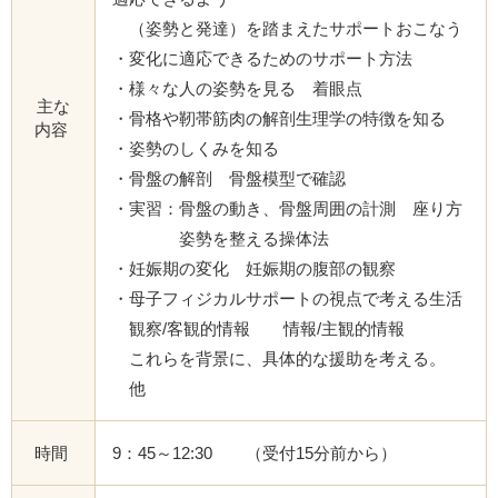
（姿勢と発達）を踏まえたサポートおこなう
・変化に適応できるためのサポート方法
・様々な人の姿勢を見る 着眼点
主な
・骨格や靭帯筋肉の解剖生理学の特徴を知る
内容
・姿勢のしくみを知る
・骨盤の解剖 骨盤模型で確認
・実習：骨盤の動き、骨盤周囲の計測 座り方
姿勢を整える操体法
・妊娠期の変化 妊娠期の腹部の観察
・母子フィジカルサポートの視点で考える生活
観察/客観的情報 情報/主観的情報
これらを背景に、具体的な援助を考える。
他
時間
9：45～12:30 （受付15分前から）