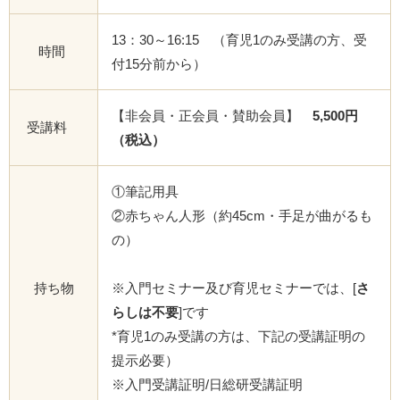
13：30～16:15 （育児1のみ受講の方、受
時間
付15分前から）
【非会員・正会員・賛助会員】
5,500円
受講料
（税込）
①筆記用具
②赤ちゃん人形（約45cm・手足が曲がるも
の）
持ち物
※入門セミナー及び育児セミナーでは、[
さ
らしは不要
]です
*育児1のみ受講の方は、下記の受講証明の
提示必要）
※入門受講証明/日総研受講証明