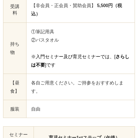
【非会員・正会員・賛助会員】
5,500円（税
受講
料
込）
①筆記用具
②バスタオル
持ち
物
※入門セミナー及び育児セミナーでは、[
さらし
は不要
]です
【昼
各自ご用意ください。ご持参をおすすめしま
食】
す。
服装
自由
セミナー
育児セミナー1stステップ（午後）