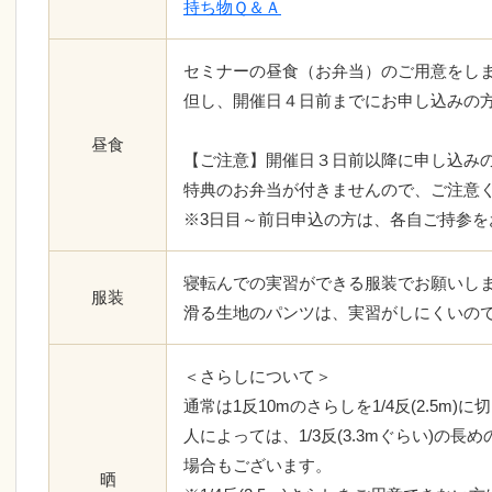
持ち物Ｑ＆Ａ
セミナーの昼食（お弁当）のご用意をし
但し、開催日４日前までにお申し込みの
昼食
【ご注意】開催日３日前以降に申し込み
特典のお弁当が付きませんので、ご注意
※3日目～前日申込の方は、各自ご持参を
寝転んでの実習ができる服装でお願いし
服装
滑る生地のパンツは、実習がしにくいの
＜さらしについて＞
通常は1反10mのさらしを1/4反(2.5m)
人によっては、1/3反(3.3mぐらい)の長
場合もございます。
晒