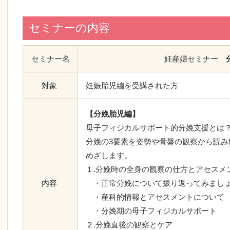
セミナーの内容
セミナー名
妊産婦セミナー
分
対象
妊娠胎児編を受講された方
【分娩胎児編】
母子フィジカルサポート的分娩支援とは
分娩の3要素を姿勢や骨盤の観察から読み
めざします。
１.分娩時の全身の観察の仕方とアセス
内容
・正常分娩について振り返ってみま
・産科的情報とアセスメントについ
・分娩期の母子フィジカルサポート
２.分娩直後の観察とケア