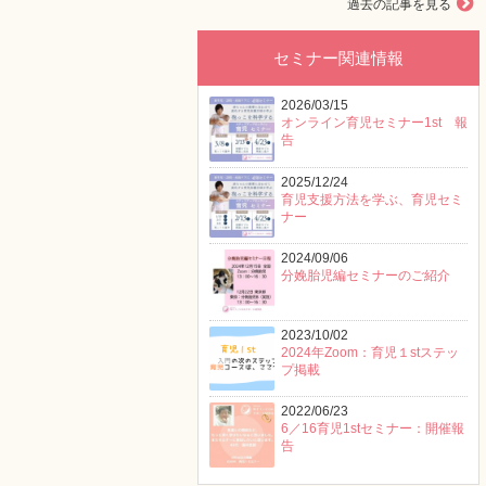
過去の記事を見る
セミナー関連情報
2026/03/15
オンライン育児セミナー1st 報
告
2025/12/24
育児支援方法を学ぶ、育児セミ
ナー
2024/09/06
分娩胎児編セミナーのご紹介
2023/10/02
2024年Zoom：育児１stステッ
プ掲載
2022/06/23
6／16育児1stセミナー：開催報
告