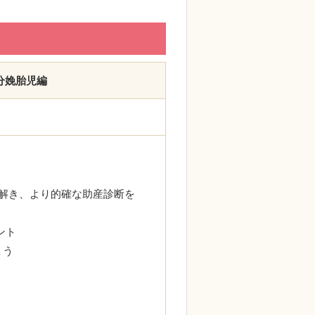
娩胎児編
？
解き、より的確な助産診断を
メント
しょう
て