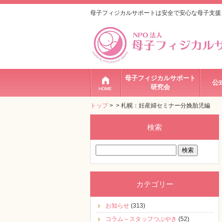
母子フィジカルサポートは安全で安心な母子支援
母子フィジカルサポート
公
研究会
トップ
>
> 札幌：妊産婦セミナー分娩胎児編
検索
検
索:
カテゴリー
お知らせ
(313)
コラム～スタッフつぶやき
(52)