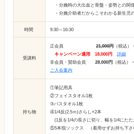
・分娩時の大出血と骨盤・姿勢との
・分娩介助者だからこそわかる新生児
時間
9:30～16:30
正会員
21,000円
（税込）
キャンペーン適用 18,000円
詳細
受講料
非会員・賛助会員
28,000円
（税込）
ご入会案内
①筆記用具
②フェイスタオル1枚
③バスタオル1枚
持ち物
④1/4反(2.5ｍ)さらし×2本
(1反を1/4の長さに切り、幅を1/4にたた
⑤5本指ソックス （着用せずお持ち下さ