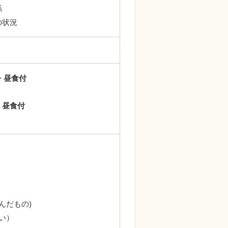
関係
の状況
・昼食付
・昼食付
んだもの)
い）