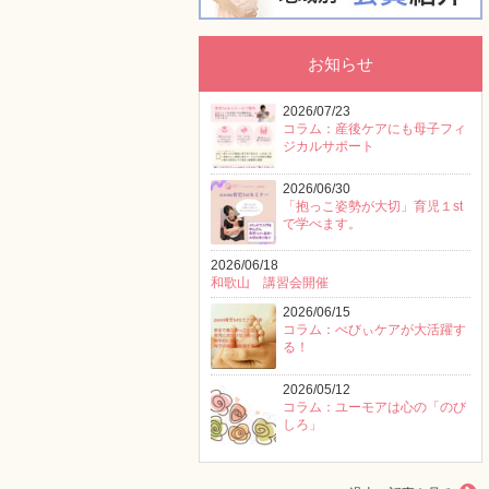
お知らせ
2026/07/23
コラム：産後ケアにも母子フィ
ジカルサポート
2026/06/30
「抱っこ姿勢が大切」育児１st
で学べます。
2026/06/18
和歌山 講習会開催
2026/06/15
コラム：べびぃケアが大活躍す
る！
2026/05/12
コラム：ユーモアは心の「のび
しろ」