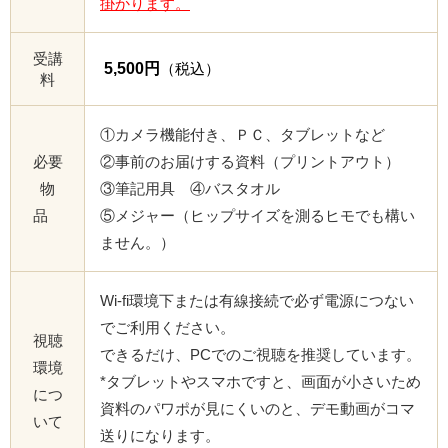
掛かります。
受講
5,500円
（税込）
料
①カメラ機能付き、ＰＣ、タブレットなど
必要
②事前のお届けする資料（プリントアウト）
物
③筆記用具 ④バスタオル
品
⑤メジャー（ヒップサイズを測るヒモでも構い
ません。）
Wi-fi環境下または有線接続で必ず電源につない
でご利用ください。
視聴
できるだけ、PCでのご視聴を推奨しています。
環境
*タブレットやスマホですと、画面が小さいため
につ
資料のパワポが見にくいのと、デモ動画がコマ
いて
送りになります。