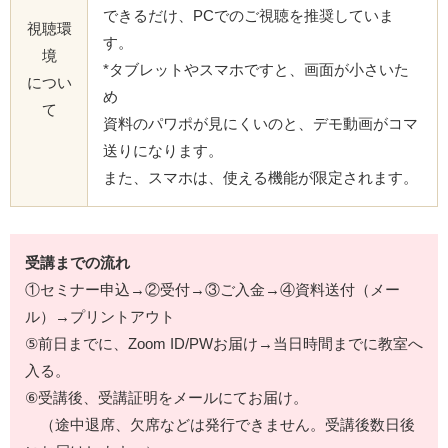
できるだけ、PCでのご視聴を推奨していま
視聴環
す。
境
*タブレットやスマホですと、画面が小さいた
につい
め
て
資料のパワポが見にくいのと、デモ動画がコマ
送りになります。
また、スマホは、使える機能が限定されます。
受講までの流れ
①セミナー申込→②受付→③ご入金→④資料送付（メー
ル）→プリントアウト
⑤前日までに、Zoom ID/PWお届け→当日時間までに教室へ
入る。
⑥受講後、受講証明をメールにてお届け。
（途中退席、欠席などは発行できません。受講後数日後