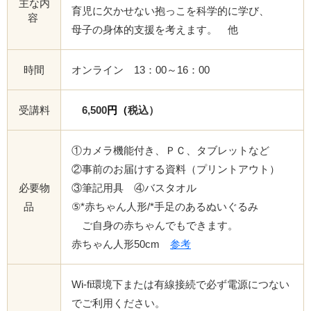
主な内
育児に欠かせない抱っこを科学的に学び、
容
母子の身体的支援を考えます。 他
時間
オンライン 13：00～16：00
受講料
6,500
円
（
税込）
①カメラ機能付き、ＰＣ、タブレットなど
②事前のお届けする資料（プリントアウト）
必要物
③筆記用具 ④バスタオル
品
⑤*赤ちゃん人形/*手足のあるぬいぐるみ
ご自身の赤ちゃんでもできます。
赤ちゃん人形50cm
参考
Wi-fi環境下または有線接続で必ず電源につない
でご利用ください。