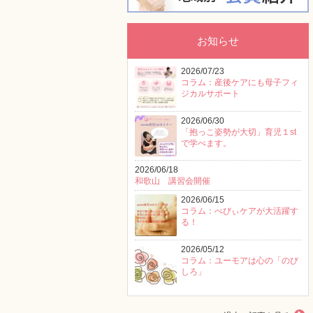
お知らせ
2026/07/23
コラム：産後ケアにも母子フィ
ジカルサポート
2026/06/30
「抱っこ姿勢が大切」育児１st
で学べます。
2026/06/18
和歌山 講習会開催
2026/06/15
コラム：べびぃケアが大活躍す
る！
2026/05/12
コラム：ユーモアは心の「のび
しろ」