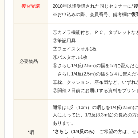
復習受講
2018年以降受講された同じセミナーに
*
※お申込みの際、会員番号、備考欄に
復
①カメラ機能付き、ＰＣ、タブレットな
②筆記用具
③フェイスタオル1枚
④バスタオル1枚
必要物品
⑤さらし1/4反(2.5ｍ)の幅を1/2に畳んだ
さらし1/4反(2.5ｍ)の幅を1/４に畳んだ
⑥枕、クッション、座布団など、いずれ
⑦開催２日前にお届けする資料をプリン
通常は1反（10m）の晒しを1/4反(2.5
人によっては、1/3反(3.3m位)の長め
あります。
*
さらし（1/4反のみ)
ご希望の方は、セ
*晒