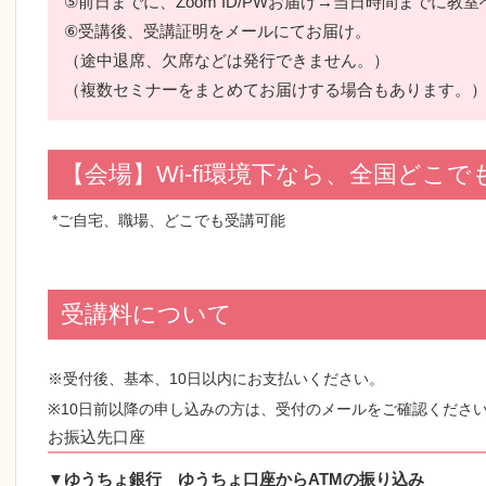
⑤前日までに、Zoom ID/PWお届け→当日時間までに教
⑥受講後、受講証明をメールにてお届け。
（途中退席、欠席などは発行できません。）
（複数セミナーをまとめてお届けする場合もあります
【会場】Wi-fi環境下なら、全国どこで
*ご自宅、職場、どこでも受講可能
受講料について
※受付後、基本、10日以内にお支払いください。
※10日前以降の申し込みの方は、
受付のメールをご確認くださ
お振込先口座
▼ゆうちょ銀行 ゆうちょ口座からATMの振り込み