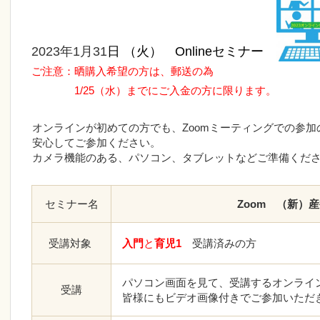
2023
年1
月31
日 （火）
Onlineセミナー
ご注意：晒購入希望の方は、郵送の為
1/25（水）までにご入金の方に限ります。
オンラインが初めての方でも、Zoomミーティングでの参
安心してご参加ください。
カメラ機能のある、パソコン、タブレットなどご準備くだ
セミナー名
Zoom （新）
受講対象
入門
と
育児1
受講済みの方
パソコン画面を見て、受講するオンライ
受講
皆様にもビデオ画像付きでご参加いただ