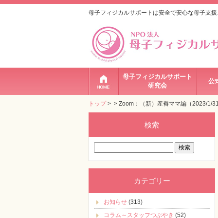
母子フィジカルサポートは安全で安心な母子支援
母子フィジカルサポート
公
研究会
トップ
>
> Zoom：（新）産褥ママ編（2023/1/3
検索
検
索:
カテゴリー
お知らせ
(313)
コラム～スタッフつぶやき
(52)