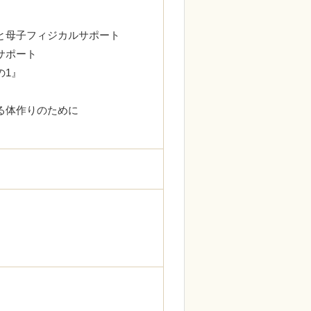
トと母子フィジカルサポート
サポート
援その1』
ポート
る体作りのために