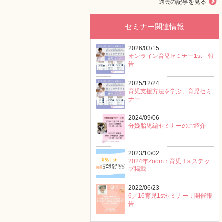
過去の記事を見る
セミナー関連情報
2026/03/15
オンライン育児セミナー1st 報
告
2025/12/24
育児支援方法を学ぶ、育児セミ
ナー
2024/09/06
分娩胎児編セミナーのご紹介
2023/10/02
2024年Zoom：育児１stステッ
プ掲載
2022/06/23
6／16育児1stセミナー：開催報
告