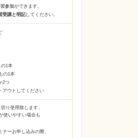
復習参加
ができます。
習受講と明記
してください。
ど
もの1本
もの1本
か2つ
トアウトしてください
m)に切り使用致します。
の方が使いやすい場合も
ミナーお申し込みの際、