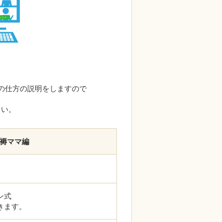
加の仕方の説明をしますので
さい。
産褥ママ編
ン式
きます。