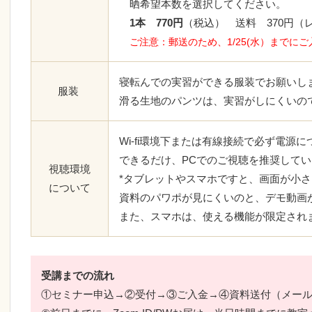
晒希望本数を選択してください。
1本 770円
（税込） 送料 370円（
ご注意：郵送のため、1/25(水）までに
寝転んでの実習ができる服装でお願いし
服装
滑る生地のパンツは、実習がしにくいの
Wi-fi環境下または有線接続で必ず電源
できるだけ、PCでのご視聴を推奨して
視聴環境
*タブレットやスマホですと、画面が小
について
資料のパワポが見にくいのと、デモ動画
また、スマホは、使える機能が限定され
受講までの流れ
①セミナー申込→②受付→③ご入金→④資料送付（メー