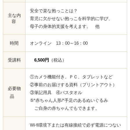
安全で楽な抱っことは？
主な内
育児に欠かせない抱っこを科学的に学び、
容
母子の身体的支援を考えます。 他
時間
オンライン 13：00～16：00
受講料
6,500円
（
税込）
①カメラ機能付き、ＰＣ、タブレットなど
②事前のお届けする資料（プリントアウト）
必要物
③筆記用具 ④バスタオル
品
⑤*赤ちゃん人形/*手足のあるぬいぐるみ
ご自身の赤ちゃんでもできます。
Wi-fi環境下または有線接続で必ず電源につない