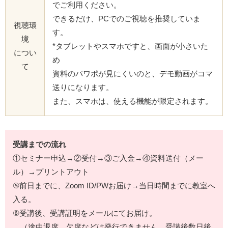
でご利用ください。
できるだけ、PCでのご視聴を推奨していま
視聴環
す。
境
*タブレットやスマホですと、画面が小さいた
につい
め
て
資料のパワポが見にくいのと、デモ動画がコマ
送りになります。
また、スマホは、使える機能が限定されます。
受講までの流れ
①セミナー申込→②受付→③ご入金→④資料送付（メー
ル）→プリントアウト
⑤前日までに、Zoom ID/PWお届け→当日時間までに教室へ
入る。
⑥受講後、受講証明をメールにてお届け。
（途中退席、欠席などは発行できません。受講後数日後