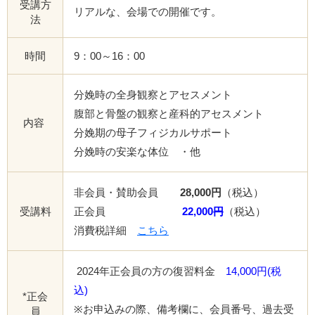
受講方
リアルな、会場での開催です。
法
時間
9：00～16：00
分娩時の全身観察とアセスメント
腹部と骨盤の観察と産科的アセスメント
内容
分娩期の母子フィジカルサポート
分娩時の安楽な体位 ・他
非会員・賛助会員
28,000円
（税込）
受講料
正会員
22,000
円
（税込）
消費税詳細
こちら
2024年正会員の方の復習料金
14,000円(税
込)
*正会
※お申込みの際、備考欄に、会員番号、過去受
員