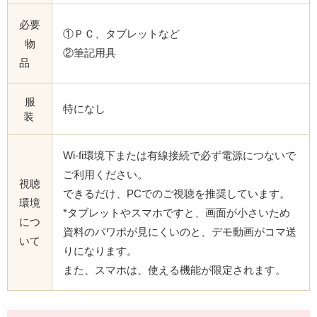
必要
①ＰＣ、タブレットなど
物
②筆記用具
品
服
特になし
装
Wi-fi環境下または有線接続で必ず電源につないで
ご利用ください。
視聴
できるだけ、PCでのご視聴を推奨しています。
環境
*タブレットやスマホですと、画面が小さいため
につ
資料のパワポが見にくいのと、デモ動画がコマ送
いて
りになります。
また、スマホは、使える機能が限定されます。