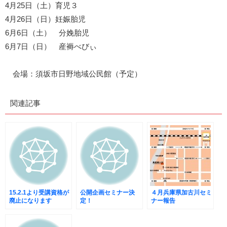
4月25日（土）育児３
4月26日（日）妊娠胎児
6月6日（土） 分娩胎児
6月7日（日） 産褥べびぃ
会場：須坂市日野地域公民館（予定）
関連記事
15.2.1より受講資格が
公開企画セミナー決
４月兵庫県加古川セミ
廃止になります
定！
ナー報告