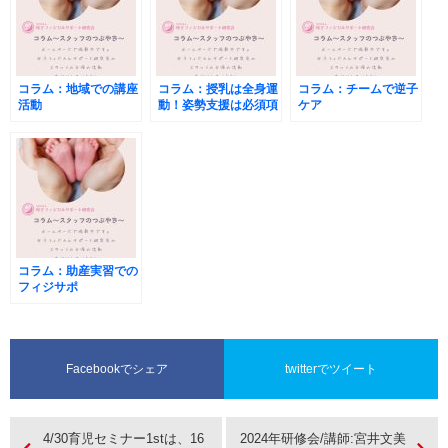
コラム：地域での講座
コラム：授乳は全身運
コラム：チームで逆子
活動
動！姿勢支援は必須項
ケア
目の巻
コラム：助産実習での
フィジサポ
Facebookでシェア
twitterでツイート
4/30育児セミナー1stは、16
2024年研修会/講師:宮井文美